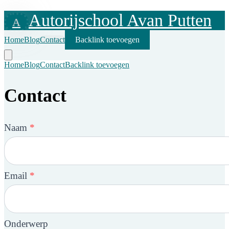
Autorijschool Avan Putten
A
Home
Blog
Contact
Backlink toevoegen
Home
Blog
Contact
Backlink toevoegen
Contact
Naam
*
Email
*
Onderwerp